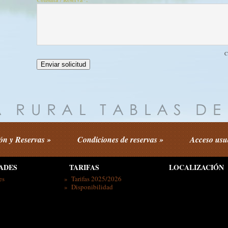
Consulta / Reserva*:
C
ón y Reservas »
Condiciones de reservas »
Acceso usu
ADES
TARIFAS
LOCALIZACIÓN
es
» Tarifas 2025/2026
» Disponibilidad