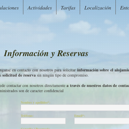
alaciones
Actividades
Tarifas
Localización
Ent
Información y Reservas
información sobre el alojami
nganse en contacto con nosotros para solicitar
solicitud de reserva
a
sin ningún tipo de compromiso.
a través de nuestros datos de conta
ede contactar con nosotros directamente
ministrados son de caracter confidencial
Nombre y apellidos*:
Teléfono:
Email*: