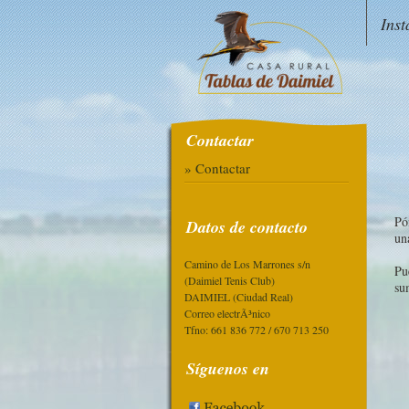
Inst
Contactar
» Contactar
Pó
Datos de contacto
un
Camino de Los Marrones s/n
Pu
(Daimiel Tenis Club)
su
DAIMIEL (Ciudad Real)
Correo electrÃ³nico
Tfno: 661 836 772 / 670 713 250
Síguenos en