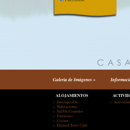
Galería de Imágenes »
Informaci
ALOJAMIENTOS
ACTIVID
» DescripciÃ³n
» Actividad
» Habitaciones
» SalÃ³n Comedor
» Exteriores
» Cocina
» Daimiel Tenis Club