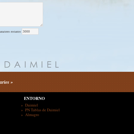
aracteres restantes
arios »
ENTORNO
» Daimiel
» PN Tablas de Daimiel
» Almagro