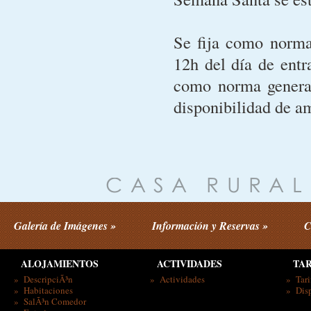
Se fija como norma 
12h del día de entr
como norma general
disponibilidad de am
Galería de Imágenes »
Información y Reservas »
C
ALOJAMIENTOS
ACTIVIDADES
TAR
» DescripciÃ³n
» Actividades
» Tari
» Habitaciones
» Disp
» SalÃ³n Comedor